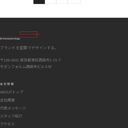
ブランドを空間でデザインする。
〒106-0031 東京都港区西麻布1-15-7
モダンフォルム西麻布ビル ll 5F
会社情報
ABOUTトップ
会社概要
代表メッセージ
スタッフ紹介
アクセス