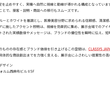
足を止めやすく、実機へ自然に視線と動線が導かれる構成となっていま
ことで、接客・説明・商談への移行もスムーズです。
いブルーとホワイトを基調とし、医療美容分野に求められる信頼感、清潔
アに施したアクセント照明は、視線を効果的に集め、展示会場でのアイ
トされた実績数値やメッセージは、ブランドの優位性を瞬時に伝え、短
のものの存在感とブランド価値を引き上げるこの空間は、
CLASSYS JAP
具体的な商談創出までを力強く支える、展示会にふさわしい提案性の高
デザイン
ルム西麻布ビル ll 5F