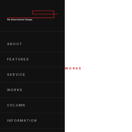
ABOUT
FEATURES
WORKS
ASLS T
SERVICE
WORKS
HOME
WORKS
ASLS Tokyo2026
COLUMN
INFORMATION