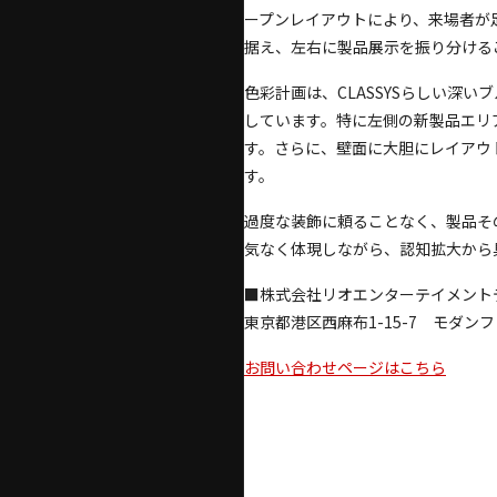
ープンレイアウトにより、来場者が
据え、左右に製品展示を振り分ける
色彩計画は、CLASSYSらしい深
しています。特に左側の新製品エリ
す。さらに、壁面に大胆にレイアウ
す。
過度な装飾に頼ることなく、製品そ
気なく体現しながら、認知拡大から
■株式会社リオエンターテイメント
東京都港区西麻布1-15-7 モダンフォ
お問い合わせページはこちら