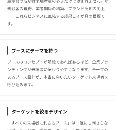
展示会の成功は来場者数の多さだけでは測れません。新
規顧客の獲得、業者関係の構築、ブランド認知の向上
——これらビジネスに直結する成果こそが真の目標で
す。
ABOUT
FEATURES
ブースにテーマを持つ
SERVICE
ブースのコンセプトが明確であればあるほど、企業ブラ
ンディングが来場者に伝わりやすくなります。テーマの
WORKS
あるブース設計が、本当に会いたいターゲット来場者を
呼び込みます。
COLUMN
ターゲットを絞るデザイン
INFORMATION
「すべての来場者に刺さるブース」は「誰にも刺さらな
RECRUIT