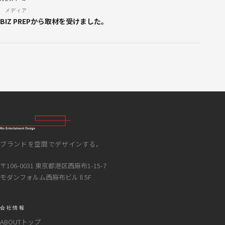
メディア
BIZ PREPから取材を受けました。
RECRUIT
ブランドを空間でデザインする。
〒106-0031 東京都港区西麻布1-15-7
モダンフォルム西麻布ビル ll 5F
会社情報
ABOUTトップ