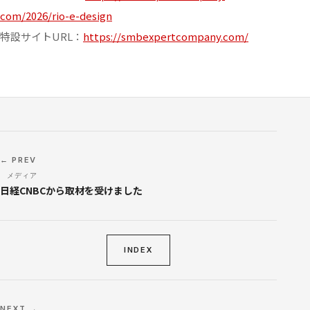
com/2026/rio-e-design
特設サイトURL：
https://
smbexpertcompany.com/
ABOUT
FEATURES
← PREV
SERVICE
メディア
日経CNBCから取材を受けました
WORKS
INDEX
COLUMN
INFORMATION
NEXT →